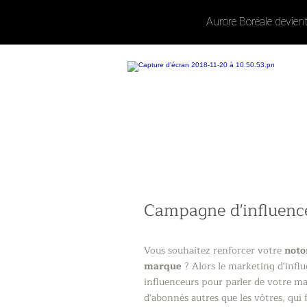
Aurore Boréale devien
Campagne d'influenc
Vous souhaitez renforcer votre
noto
marque
? Alors le marketing d'influe
influenceurs pour parler de votre m
d'abonnés autres que les vôtres, qui 