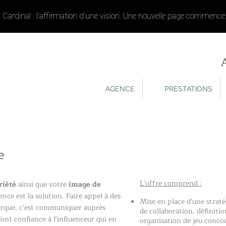
t Cardinal : l’affirmation d’une vision. Une nouvelle page commence
AGENCE
PRESTATIONS
e
L'offre comprend :
riété
ainsi que votre
image de
nce est la solution. Faire appel à des
Mise en place d'une straté
arque, c'est communiquer auprès
de collaboration, définitio
font confiance à l'influenceur qui en
organisation de jeu concou