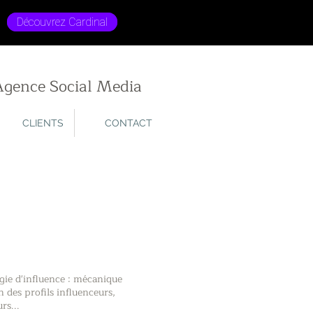
.
Découvrez Cardinal
Agence Social Media
CLIENTS
CONTACT
gie d'influence : mécanique
n des profils influenceurs,
rs...